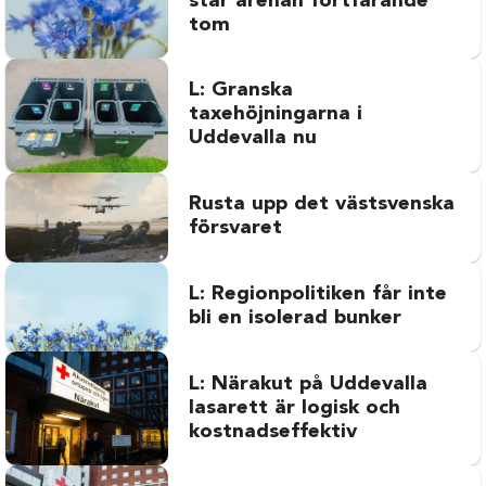
står arenan fortfarande
tom
L: Granska
taxehöjningarna i
Uddevalla nu
Rusta upp det västsvenska
försvaret
L: Regionpolitiken får inte
bli en isolerad bunker
L: Närakut på Uddevalla
lasarett är logisk och
kostnadseffektiv