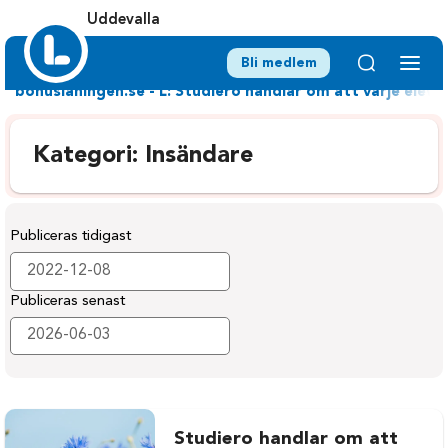
Uddevalla
Bli medlem
bohuslaningen.se - L: Studiero handlar om att varje elev b
Kategori:
Insändare
Publiceras tidigast
Publiceras senast
Studiero handlar om att