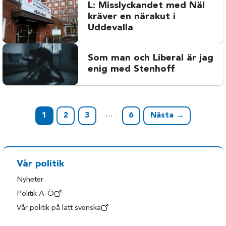
L: Misslyckandet med Näl
kräver en närakut i
Uddevalla
Som man och Liberal är jag
enig med Stenhoff
…
1
2
3
6
Nästa →
Vår politik
Nyheter
Politik A-Ö
Vår politik på lätt svenska