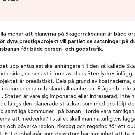
alla menar att planerna på Skagerrakbanan är både ore
för dyra prestigeprojekt vill partiet se satsningar på 
sbanan för både person- och godstrafik.
det upp entusiastiska anhängare till den så kallade S
darsidor, nu senast i form av Hans Sternlyckes inlägg.
projektet är orealistiskt. Dels på grund av kostnaderna,
i kommunerna och bland allmänheten. Frågan borde al
d”. Staten är vare sig imponerad eller intresserad, inte h
e längs den planerade sträckan som med oro följt den
d samtliga kommuner ”på banan” torde vara tämligen o
a att medverka? I stället skall man naturligtvis lägga
n och påverka region, riksdag och regering för ett du
. Ett dubbelspår som dessutom har möjlighet att ta 