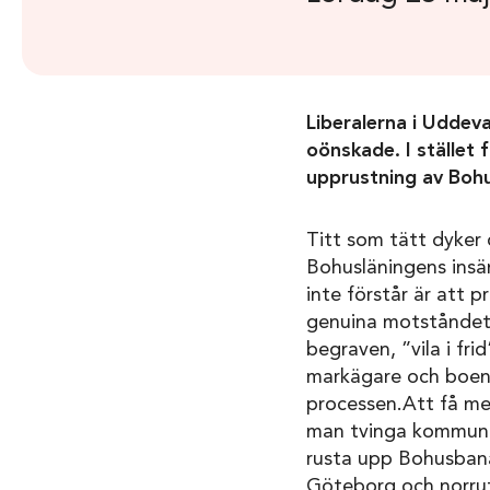
Liberalerna i Uddev
oönskade. I stället 
upprustning av Bohu
Titt som tätt dyker 
Bohusläningens insän
inte förstår är att 
genuina motståndet 
begraven, ”vila i fri
markägare och boend
processen.Att få me
man tvinga kommunern
rusta upp Bohusbana
Göteborg och norrut