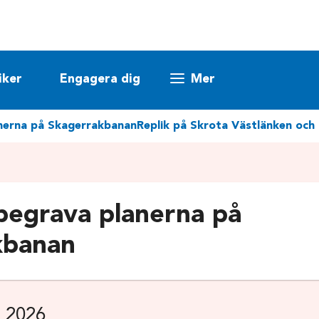
iker
Engagera dig
Mer
anerna på Skagerrakbanan
Replik på Skrota Västlänken och 
begrava planerna på
kbanan
 2026