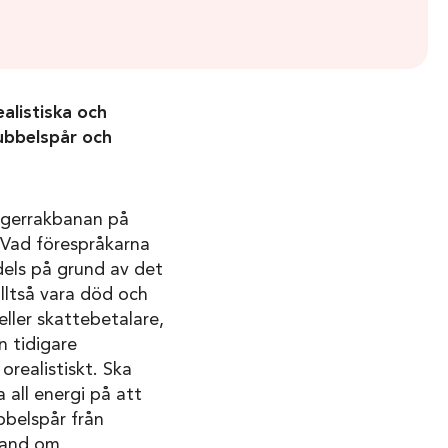
alistiska och
dubbelspår och
kagerrakbanan på
 Vad förespråkarna
 dels på grund av det
ltså vara död och
eller skattebetalare,
 tidigare
realistiskt. Ska
 all energi på att
bbelspår från
hand om