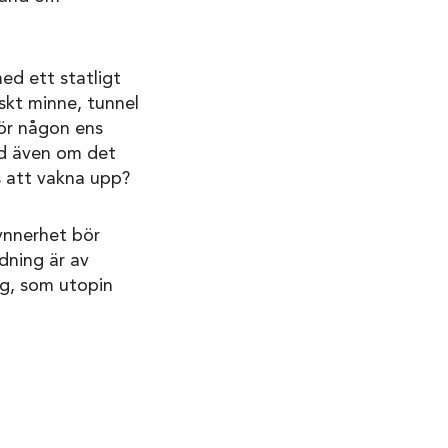
ed ett statligt
skt minne, tunnel
för någon ens
död även om det
s att vakna upp?
ynnerhet bör
dning är av
ag, som utopin
.