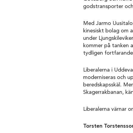
godstransporter och 
Med Jarmo Uusitalos
kinesiskt bolag om a
under Ljungskilevike
kommer på tanken att
tydligen fortfarand
Liberalerna i Uddeva
moderniseras och upp
beredskapsskäl. Men 
Skagerrakbanan, kän
Liberalerna värnar o
Torsten Torstensson