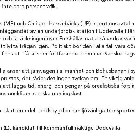
inte bara persontrafik.
 (MP) och Christer Hasslebäcks (UP) intentionsavtal m
nläggandet av en underjordisk station i Uddevalla i fär
n och sträckningen över Forshällas natur så undrar var
 lyfta frågan igen. Politiskt bör den i alla fall vara 
e finns ett fåtal som fortfarande drömmer. Kanske dag
lla anser att järnvägen i allmänhet och Bohusbanan i s
rustas, det råder det ingen tvekan om. En viktig anle
att lägga tid, energi och pengar på orealistiska försl
ns onekligen ganska meningslöst.
m skattemedel, landsbygd och miljövänliga transporter
 (L),
kandidat till kommunfullmäktige Uddevalla