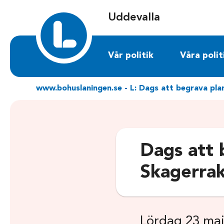
Sök på uddevalla.liberalerna.se
Uddevalla
Vår politik
Våra polit
www.bohuslaningen.se - L: Dags att begrava pl
Dags att 
Skagerra
Lördag 23 maj