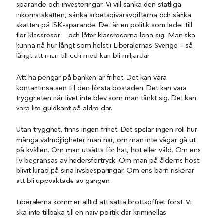
sparande och investeringar. Vi vill sänka den statliga
inkomstskatten, sänka arbetsgivaravgifterna och sänka
skatten på ISK-sparande. Det är en politik som leder till
fler klassresor – och låter klassresorna löna sig. Man ska
kunna nå hur långt som helst i Liberalernas Sverige – så
långt att man till och med kan bli miljardär.
Att ha pengar på banken är frihet. Det kan vara
kontantinsatsen till den första bostaden. Det kan vara
tryggheten när livet inte blev som man tänkt sig. Det kan
vara lite guldkant på äldre dar.
Utan trygghet, finns ingen frihet. Det spelar ingen roll hur
många valmöjligheter man har, om man inte vågar gå ut
på kvällen. Om man utsätts för hat, hot eller våld. Om ens
liv begränsas av hedersförtryck. Om man på ålderns höst
blivit lurad på sina livsbesparingar. Om ens barn riskerar
att bli uppvaktade av gängen.
Liberalerna kommer alltid att sätta brottsoffret först. Vi
ska inte tillbaka till en naiv politik där kriminellas