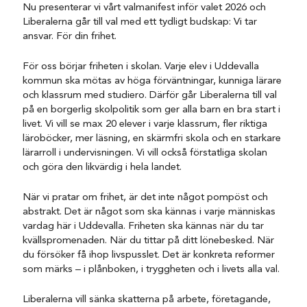
Nu presenterar vi vårt valmanifest inför valet 2026 och
Liberalerna går till val med ett tydligt budskap: Vi tar
ansvar. För din frihet.
För oss börjar friheten i skolan. Varje elev i Uddevalla
kommun ska mötas av höga förväntningar, kunniga lärare
och klassrum med studiero. Därför går Liberalerna till val
på en borgerlig skolpolitik som ger alla barn en bra start i
livet. Vi vill se max 20 elever i varje klassrum, fler riktiga
läroböcker, mer läsning, en skärmfri skola och en starkare
lärarroll i undervisningen. Vi vill också förstatliga skolan
och göra den likvärdig i hela landet.
När vi pratar om frihet, är det inte något pompöst och
abstrakt. Det är något som ska kännas i varje människas
vardag här i Uddevalla. Friheten ska kännas när du tar
kvällspromenaden. När du tittar på ditt lönebesked. När
du försöker få ihop livspusslet. Det är konkreta reformer
som märks – i plånboken, i tryggheten och i livets alla val.
Liberalerna vill sänka skatterna på arbete, företagande,